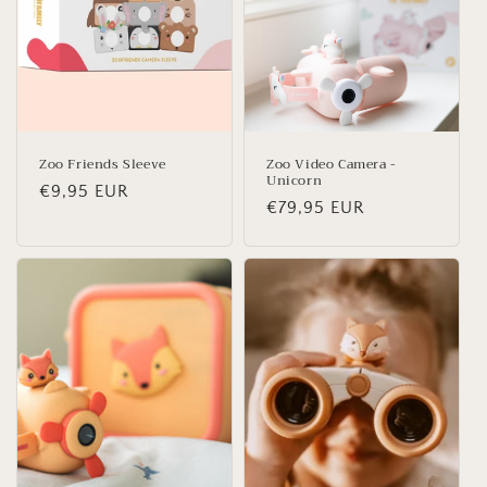
i
e
:
Zoo Friends Sleeve
Zoo Video Camera -
Unicorn
Normale
€9,95 EUR
Normale
€79,95 EUR
prijs
prijs