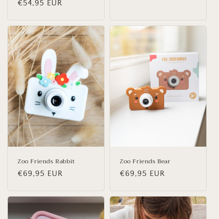
Normale
€54,95 EUR
prijs
prijs
Zoo Friends Rabbit
Zoo Friends Bear
Normale
€69,95 EUR
Normale
€69,95 EUR
prijs
prijs